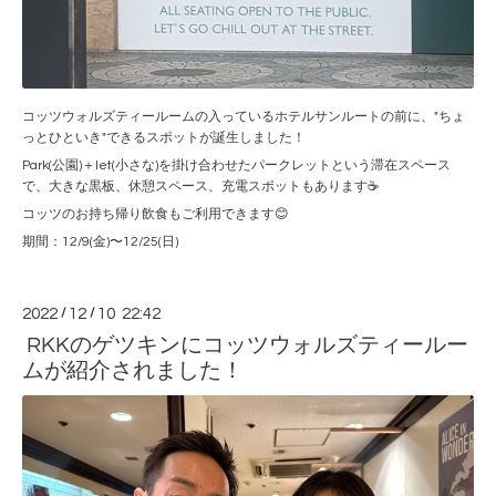
コッツウォルズティールームの入っているホテルサンルートの前に、"ちょ
っとひといき"できるスポットが誕生しました！
Park(公園)＋let(小さな)を掛け合わせたパークレットという滞在スペース
で、大きな黒板、休憩スペース、充電スポットもあります☕️
コッツのお持ち帰り飲食もご利用できます😊
期間：12/9(金)〜12/25(日)
2022
/
12
/
10 22:42
RKKのゲツキンにコッツウォルズティールー
ムが紹介されました！