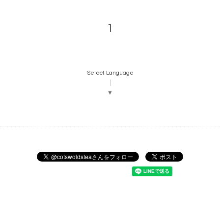
1
Select Language
▼