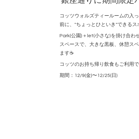
銀座通りに期間限定
コッツウォルズティールームの入っ
前に、"ちょっとひといき"できる
Park(公園)＋let(小さな)を掛
スペースで、大きな黒板、休憩スペ
ます☕️
コッツのお持ち帰り飲食もご利用で
期間：12/9(金)〜12/25(日)