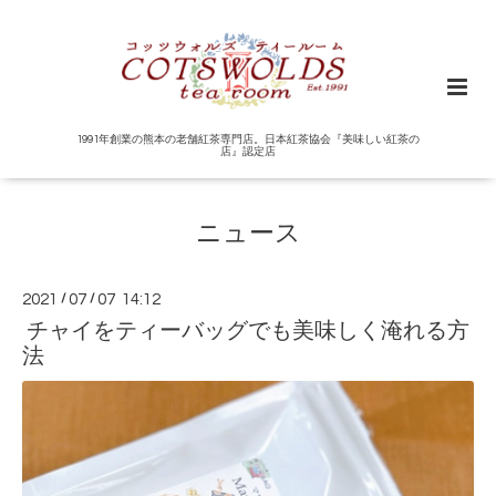
1991年創業の熊本の老舗紅茶専門店。日本紅茶協会『美味しい紅茶の
店』認定店
ニュース
2021
/
07
/
07 14:12
チャイをティーバッグでも美味しく淹れる方
法