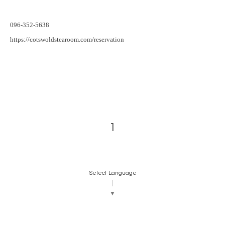
096-352-5638
https://cotswoldstearoom.com/reservation
1
Select Language
▼